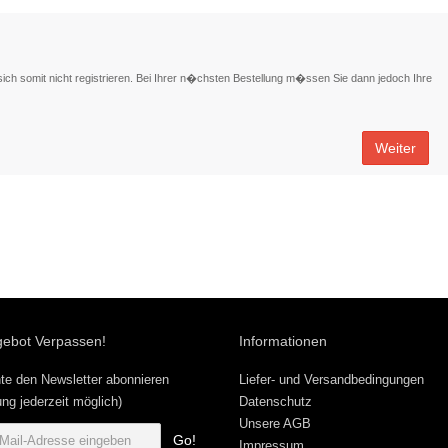
h somit nicht registrieren. Bei Ihrer n�chsten Bestellung m�ssen Sie dann jedoch Ihre
Weiter
gebot Verpassen!
Informationen
te den Newsletter abonnieren
Liefer- und Versandbedingungen
ng jederzeit möglich)
Datenschutz
Unsere AGB
Go!
Impressum