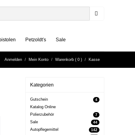
pistolen
Petzoldt's
Sale
Anmelden
Mein Konto
Warenkorb
( 0 )
Kasse
Kategorien
Gutschein
4
Katalog Online
Polierzubehör
7
Sale
44
Autopflegemittel
142