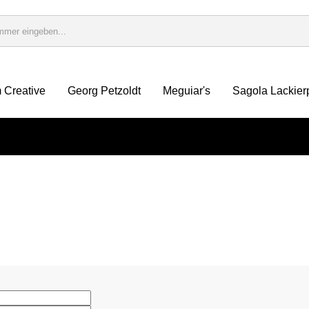
 Creative
Georg Petzoldt
Meguiar's
Sagola Lackier