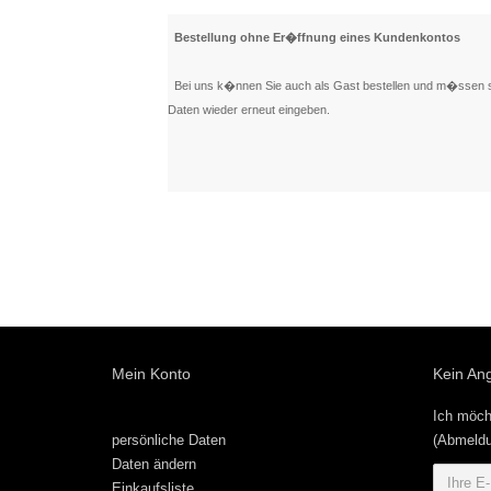
Bestellung ohne Er�ffnung eines Kundenkontos
Bei uns k�nnen Sie auch als Gast bestellen und m�ssen sic
Daten wieder erneut eingeben.
Mein Konto
Kein An
Ich möch
persönliche Daten
(Abmeldu
Daten ändern
Einkaufsliste