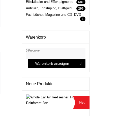
Effektlacke und Effektpigmente
680
Airbrush, Pinstriping, Blattgold
296
Fachbücher, Magazine und CD- DVD
1
Warenkorb
0 Produkte
Warenkorb anzeigen
r
Neue Produkte
Neu