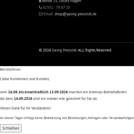
Rehstr. 15, 58089 Hagen
02331 - 78 87 20
Email:
shop@georg-petzoldt.de
© 2026
Georg Petzoldt
. ALL Rights Reserved.
Betriebsferien
Liebe Kundinnen und Kunden,
vom
26.08. bis einschließlich 13.09.2026
machen wir erstmals Betriebsferien.
Ab dem
14.09.2026
sind wir wieder wie gewohnt für Sie da.
Vielen Dank für Ihr Verständnis!
An diesen Tagen erfolgt keine Bearbeitung von Bestellungen, Anfragen oder Versandaufträgen
Schließen