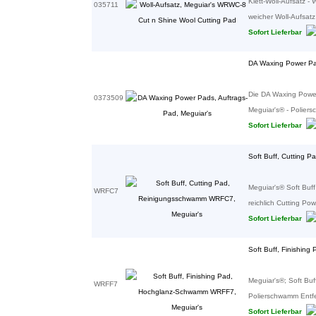
Klett-Woll-Aufsatz 
035711
weicher Woll-Aufsatz 
Sofort Lieferbar
DA Waxing Power Pad
Die DA Waxing Power
0373509
Meguiar's® - Polier
Sofort Lieferbar
Soft Buff, Cutting 
Meguiar's® Soft Bu
WRFC7
reichlich Cutting Pow
Sofort Lieferbar
Soft Buff, Finishin
Meguiar's®; Soft Bu
WRFF7
Polierschwamm Entfern
Sofort Lieferbar