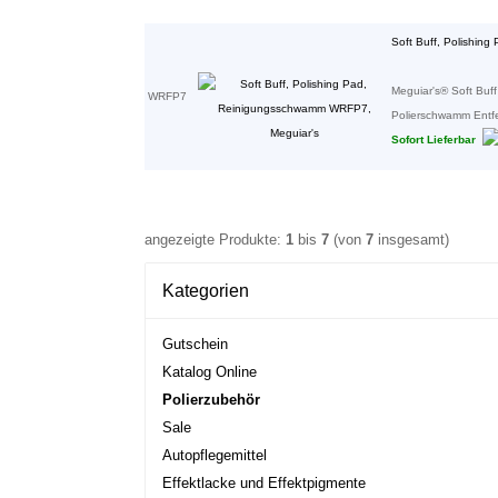
Soft Buff, Polishin
Meguiar's® Soft Buff
WRFP7
Polierschwamm Entfer
Sofort Lieferbar
angezeigte Produkte:
1
bis
7
(von
7
insgesamt)
Kategorien
Gutschein
Katalog Online
Polierzubehör
Sale
Autopflegemittel
Effektlacke und Effektpigmente