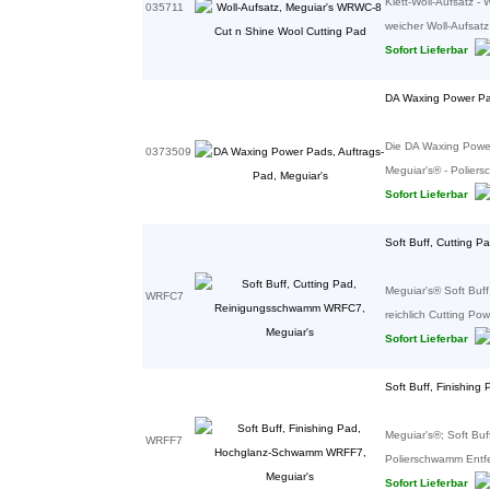
Klett-Woll-Aufsatz 
035711
weicher Woll-Aufsatz 
Sofort Lieferbar
DA Waxing Power Pad
Die DA Waxing Power
0373509
Meguiar's® - Polier
Sofort Lieferbar
Soft Buff, Cutting 
Meguiar's® Soft Bu
WRFC7
reichlich Cutting Pow
Sofort Lieferbar
Soft Buff, Finishin
Meguiar's®; Soft Bu
WRFF7
Polierschwamm Entfern
Sofort Lieferbar