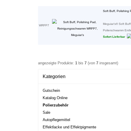
Soft Buff, Polishin
Meguiar's® Soft Buff
WRFP7
Polierschwamm Entfer
Sofort Lieferbar
angezeigte Produkte:
1
bis
7
(von
7
insgesamt)
Kategorien
Gutschein
Katalog Online
Polierzubehör
Sale
Autopflegemittel
Effektlacke und Effektpigmente