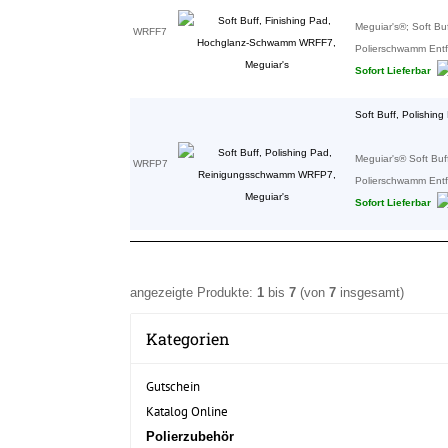
Meguiar's®; Soft Bu
WRFF7
Polierschwamm Entfer
Sofort Lieferbar
Soft Buff, Polishi
Meguiar's® Soft Buf
WRFP7
Polierschwamm Entfe
Sofort Lieferbar
angezeigte Produkte:
1
bis
7
(von
7
insgesamt)
Kategorien
Gutschein
Katalog Online
Polierzubehör