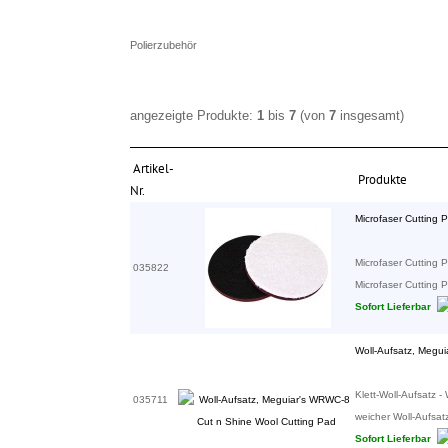
Polierzubehör
angezeigte Produkte:
1
bis
7
(von
7
insgesamt)
Artikel-
Produkte
Nr.
Microfaser Cutting 
Microfaser Cutting 
035822
Microfaser Cutting P
Sofort Lieferbar
Woll-Aufsatz, Megu
Klett-Woll-Aufsatz
035711
weicher Woll-Aufsatz
Sofort Lieferbar