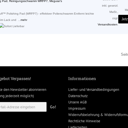
hing Pad, Reinigungsschwamm WRFP7, Meguiar's
inkl. gesetzl.
M
MwSt.,
uff™ Polishing Pad (WRFP7) - effektiver Polierschwamm Entfernt leichte
zzgl.
Jetz
 im Lack und ...
mehr
Versandkosten
.
Sei
gebot Verpassen!
Informationen
te den Newsletter abonnieren
Liefer- und Versandbedingungen
g jederzeit möglich)
Datenschutz
Unsere AGB
Go!
Impressum
Widerrufsbelehrung & Widerrufsformu
Rechtliche Hinweise
Lieferzeiten