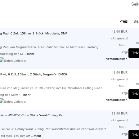
Sei
Preis
Bes
41,90 EUR
ng Pad, 6 Zoll, 158mm, 2 Stück, Meguiar's, DMF
inkl. gesetzl.
M
MwSt.,
ng Pad von Meguiar's® ca. 6 1/8 Zoll/158 mm Die Microfaser Finishing
zzgl.
Jetz
arbeitung des Mi ...
mehr
Versandkosten
.
41,90 EUR
g Pad, 6 Zoll, 158mm, 2 Stück, Meguiar's, DMC6
inkl. gesetzl.
M
MwSt.,
 Pad von Meguiar's® ca. 6 1/8 Zoll/158 mm Die Microfaser Cutting Pad's
zzgl.
Jetz
ng des Microf ...
mehr
Versandkosten
.
32,90 EUR
uiar's WRWC-8 Cut n Shine Wool Cutting Pad
inkl. gesetzl.
M
MwSt.,
z - WRWC-8 Rotary Wool Cutting Pad Waschfester und weicher Woll-Aufsatz
zzgl.
Jetz
er mit max. 150 mm &# ...
mehr