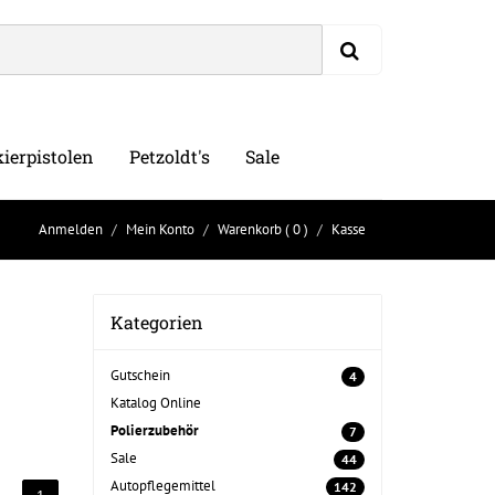
ierpistolen
Petzoldt's
Sale
Anmelden
Mein Konto
Warenkorb
( 0 )
Kasse
Kategorien
Gutschein
4
Katalog Online
Polierzubehör
7
Sale
44
Autopflegemittel
142