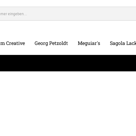
m Creative
Georg Petzoldt
Meguiar's
Sagola Lack