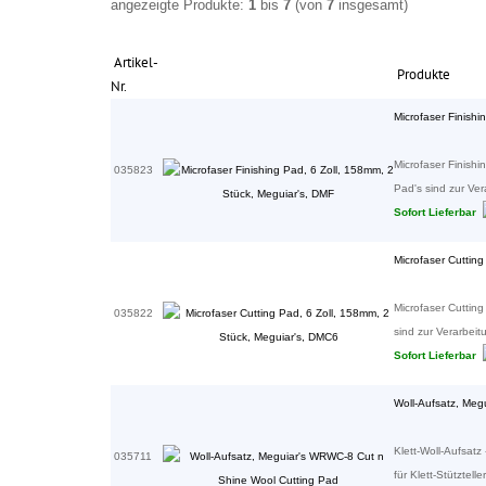
angezeigte Produkte:
1
bis
7
(von
7
insgesamt)
Artikel-
Produkte
Nr.
Microfaser Finishi
Microfaser Finishi
035823
Pad's sind zur Ver
Sofort Lieferbar
Microfaser Cuttin
Microfaser Cutting
035822
sind zur Verarbeitu
Sofort Lieferbar
Woll-Aufsatz, Meg
Klett-Woll-Aufsat
035711
für Klett-Stütztell