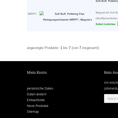
Soft Buff, Polis
Meguiar's® Soft B
WRFP7
Oberflächenfehler
Sofort Lieferbar
angezeigte Produkte:
1
bis
7
(von
7
insgesamt)
Mein Konto
Kein An
Ich möch
persönliche Daten
(Abmeldun
Daten ändern
Einkaufsliste
Neue Produkte
Sitemap