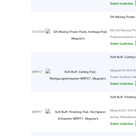
Sofort Lieferbar
DA Waxing Power P
Die DA Waxing Pow
0373509
Polierschwämme in
Sofort Lieferbar
Soft Buff, Cutti
Meguiar's® Soft B
WRFC7
Power Entfernt mit
Sofort Lieferbar
Soft Buff, Finis
Meguiar's®; Soft 
WRFF7
leichte Wirbelkratz
Sofort Lieferbar