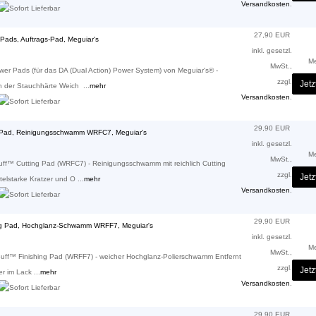
Versandkosten
.
27,90 EUR
ads, Auftrags-Pad, Meguiar's
inkl. gesetzl.
M
MwSt.,
er Pads (für das DA (Dual Action) Power System) von Meguiar's® -
zzgl.
Jetz
 der Stauchhärte Weich ...
mehr
Versandkosten
.
29,90 EUR
ng Pad, Reinigungsschwamm WRFC7, Meguiar's
inkl. gesetzl.
M
MwSt.,
uff™ Cutting Pad (WRFC7) - Reinigungsschwamm mit reichlich Cutting
zzgl.
Jetz
telstarke Kratzer und O ...
mehr
Versandkosten
.
29,90 EUR
hing Pad, Hochglanz-Schwamm WRFF7, Meguiar's
inkl. gesetzl.
M
MwSt.,
Buff™ Finishing Pad (WRFF7) - weicher Hochglanz-Polierschwamm Entfernt
zzgl.
Jetz
er im Lack ...
mehr
Versandkosten
.
29,90 EUR