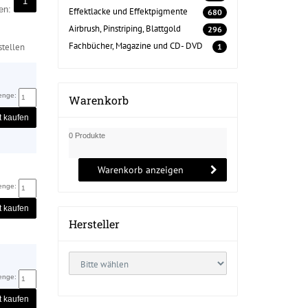
1
ten:
Effektlacke und Effektpigmente
680
Airbrush, Pinstriping, Blattgold
296
Fachbücher, Magazine und CD- DVD
tellen
1
enge:
Warenkorb
t kaufen
0 Produkte
Warenkorb anzeigen
enge:
t kaufen
Hersteller
enge:
t kaufen