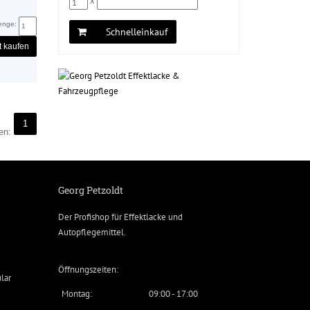
x
enge:
Schnelleinkauf
t kaufen
1
ten:
Georg Petzoldt
Der Profishop für
Effektlacke
und
Autopflegemittel
.
Öffnungszeiten:
lar
Montag:
09:00 - 17:00