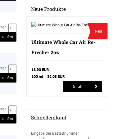
Neue Produkte
enge:
Neu
t kaufen
Ultimate Whole Car Air Re-
Fresher 2oz
enge:
18,90 EUR
100 ml = 32,03 EUR
t kaufen
Detail
enge:
Schnelleinkauf
t kaufen
Eingabe der Bestellnummer.