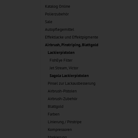
Katalog Online
Polierzubehör
Sale
Autopflegemittel
Effektlacke und Effektpigmente
Airbrush, Pinstriping, Blattgold
Lackierpistolen
FishEye Filter
Jet Stream, Victor
Sagola Lackierpistolen
Pinsel zur Lackausbesserung
Airbrush-Pistolen
Airbrush-Zubehör
Blattgold
Farben
Linierung / Pinstripe
Kompressoren
Maskierung