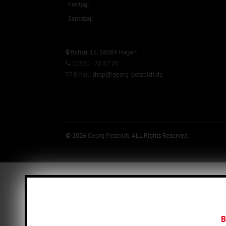
Freitag:
Samstag:
Rehstr. 15, 58089 Hagen
02331 - 78 87 20
Email:
shop@georg-petzoldt.de
© 2026
Georg Petzoldt
. ALL Rights Reserved.
B