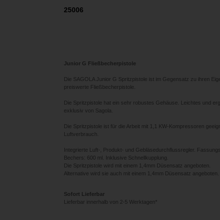
25006
Junior G Fließbecherpistole
Die SAGOLA Junior G Spritzpistole ist im Gegensatz zu ihren Eig
preiswerte Fließbecherpistole.
Die Spritzpistole hat ein sehr robustes Gehäuse. Leichtes und e
exklusiv von Sagola.
Die Spritzpistole ist für die Arbeit mit 1,1 KW-Kompressoren geeig
Luftverbrauch.
Integrierte Luft-, Produkt- und Gebläsedurchflussregler. Fassu
Bechers: 600 ml. Inklusive Schnellkupplung.
Die Spritzpistole wird mit einem 1,4mm Düsensatz angeboten.
Alternative wird sie auch mit einem 1,4mm Düsensatz angeboten.
Sofort Lieferbar
Lieferbar innerhalb von 2-5 Werktagen*