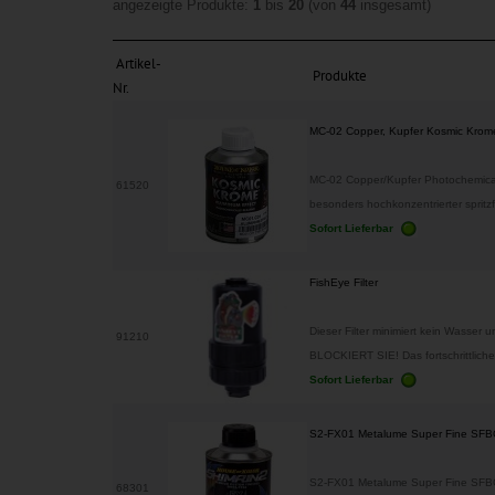
angezeigte Produkte:
1
bis
20
(von
44
insgesamt)
Artikel-
Produkte
Nr.
MC-02 Copper, Kupfer Kosmic Krom
MC-02 Copper/Kupfer Photochemical 
61520
besonders hochkonzentrierter spritzfe
Sofort Lieferbar
FishEye Filter
Dieser Filter minimiert kein Wasser
91210
BLOCKIERT SIE! Das fortschrittliche
Sofort Lieferbar
S2-FX01 Metalume Super Fine SFB
S2-FX01 Metalume Super Fine SFBC
68301