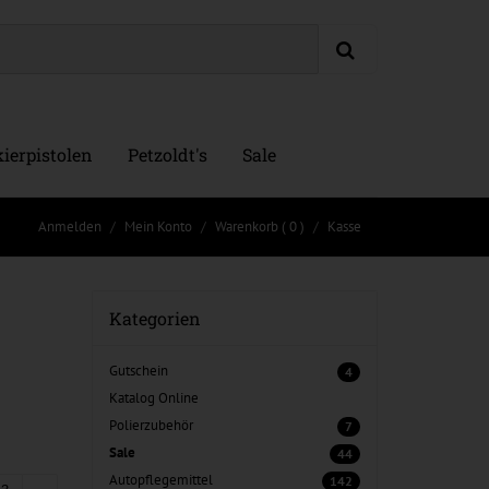
ierpistolen
Petzoldt's
Sale
Anmelden
Mein Konto
Warenkorb
( 0 )
Kasse
Kategorien
Gutschein
4
Katalog Online
Polierzubehör
7
Sale
44
Autopflegemittel
142