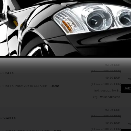
inkl. gesetzl. MwSt.,
zzgl.
Versandkosten
.
93,95 EUR
(1 Liter = 398,09 EUR)
SP Strikngold FX
49,90 EUR
M
(1 Liter = 211,44 EUR)
P Strikngold FX Inhalt: 236 ml GEFAHR!! ...
mehr
Jetz
inkl. gesetzl. MwSt.,
zzgl.
Versandkosten
.
93,95 EUR
(1 Liter = 398,09 EUR)
KSP Red FX
49,50 EUR
M
(1 Liter = 209,75 EUR)
SP Red FX Inhalt: 236 ml GEFAHR!! ...
mehr
Jetz
inkl. gesetzl. MwSt.,
zzgl.
Versandkosten
.
93,95 EUR
(1 Liter = 398,09 EUR)
SP Violet FX
49,50 EUR
M
(1 Liter = 209,75 EUR)
P Violet FX Inhalt: 236 ml GEFAHR!! ...
mehr