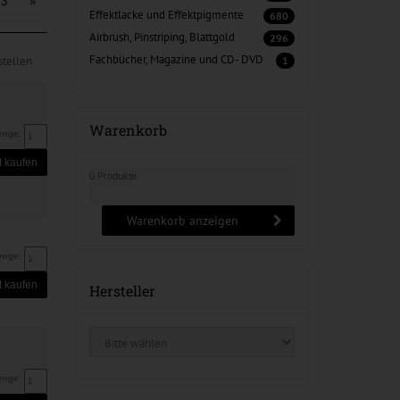
3
»
Effektlacke und Effektpigmente
680
Airbrush, Pinstriping, Blattgold
296
Fachbücher, Magazine und CD- DVD
tellen
1
Warenkorb
enge:
t kaufen
0 Produkte
Warenkorb anzeigen
enge:
t kaufen
Hersteller
enge: