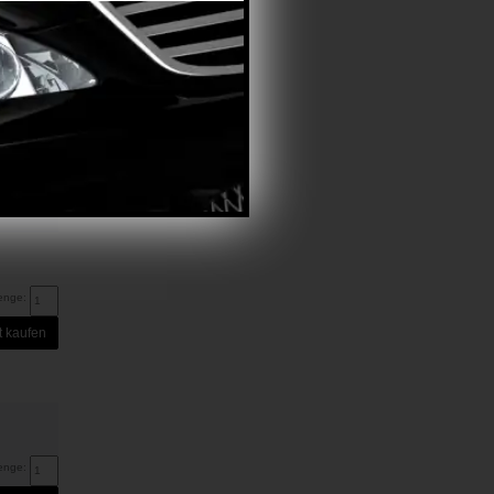
enge:
t kaufen
enge:
t kaufen
enge: