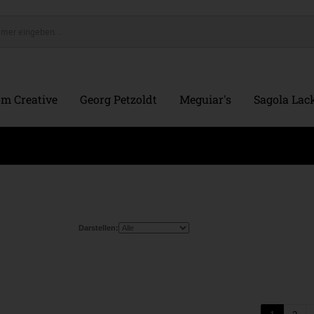
m Creative
Georg Petzoldt
Meguiar's
Sagola Lack
Darstellen: