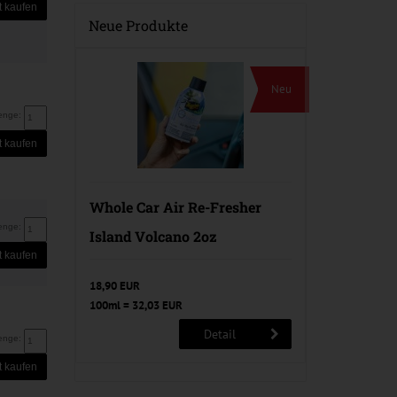
t kaufen
Neue Produkte
Neu
enge:
t kaufen
Whole Car Air Re-Fresher
enge:
Island Volcano 2oz
t kaufen
18,90 EUR
100ml = 32,03 EUR
Detail
enge:
t kaufen