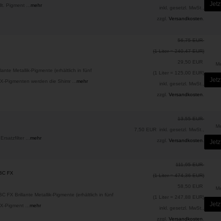
Jetz
lt. Pigment ...
mehr
inkl. gesetzl. MwSt.,
zzgl.
Versandkosten
.
56,75 EUR
(1 Liter = 240,47 EUR)
29,50 EUR
M
te Metallik-Pigmente (erhältlich in fünf
(1 Liter = 125,00 EUR)
Jetz
FX-Pigmenten werden die Shimr ...
mehr
inkl. gesetzl. MwSt.,
zzgl.
Versandkosten
.
13,55 EUR
M
7,50 EUR
inkl. gesetzl. MwSt.,
rsatzfilter ...
mehr
zzgl.
Versandkosten
.
Jetz
111,95 EUR
SBC FX
(1 Liter = 474,36 EUR)
58,50 EUR
M
FX Brillante Metallik-Pigmente (erhältlich in fünf
(1 Liter = 247,88 EUR)
Jetz
X-Pigment ...
mehr
inkl. gesetzl. MwSt.,
zzgl.
Versandkosten
.