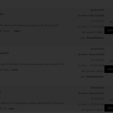
80,50 EUR
 FX
(1 Liter = 341,10 EUR)
41,50 EUR
M
FX Mit den FX-Pigmenten werden die Shimrin2 FX-
(1 Liter = 175,85 EUR)
Jetz
. Inhalt: ...
mehr
inkl. gesetzl. MwSt.,
zzgl.
Versandkosten
.
80,50 EUR
Pearl FX
(1 Liter = 341,10 EUR)
41,50 EUR
M
Pearl FX Mit den FX-Pigmenten werden die Shimrin2 FX-
(1 Liter = 175,85 EUR)
Jetz
. Inhal ...
mehr
inkl. gesetzl. MwSt.,
zzgl.
Versandkosten
.
80,50 EUR
X
(1 Liter = 341,10 EUR)
41,50 EUR
M
Mit den FX-Pigmenten werden die Shimrin2 FX-Karrier
(1 Liter = 175,85 EUR)
Jetz
t: 23 ...
mehr
inkl. gesetzl. MwSt.,