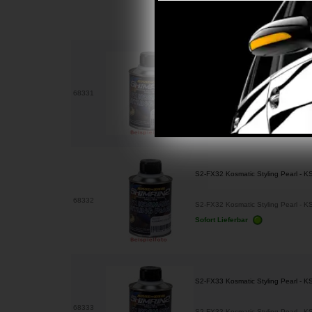
Sofort Lieferbar
S2-FX31 Kosmatic Styling Pearl - K
68331
S2-FX31 Kosmatic Styling Pearl - KS
Sofort Lieferbar
S2-FX32 Kosmatic Styling Pearl - 
68332
S2-FX32 Kosmatic Styling Pearl - K
Sofort Lieferbar
S2-FX33 Kosmatic Styling Pearl - K
68333
S2-FX33 Kosmatic Styling Pearl - KS