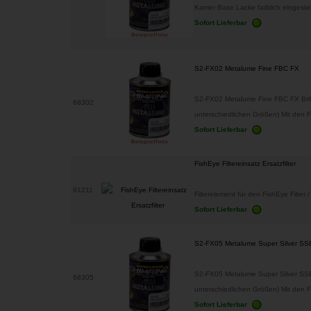
Karrier Base Lacke farblich eingestel
Sofort Lieferbar
S2-FX02 Metalume Fine FBC FX
S2-FX02 Metalume Fine FBC FX Brillan
68302
unterschiedlichen Größen) Mit den 
Sofort Lieferbar
FishEye Filtereinsatz Ersatzfilter
91211
Filterelement für den FishEye Filter / E
Sofort Lieferbar
S2-FX05 Metalume Super Silver S
S2-FX05 Metalume Super Silver SSBC 
68305
unterschiedlichen Größen) Mit den F
Sofort Lieferbar