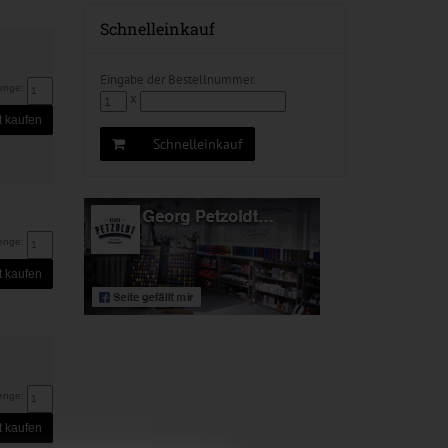
Schnelleinkauf
Eingabe der Bestellnummer.
enge:
x
t kaufen
Schnelleinkauf
enge:
t kaufen
enge:
t kaufen