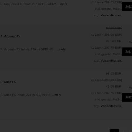
(1 Liter = 209,75 EUR)
SP Turquoise FX Inhalt: 236 ml GEFAHR!! ...
mehr
Jetz
inkl. gesetzl. MwSt.,
zzgl.
Versandkosten
.
93,95 EUR
(1 Liter = 398,09 EUR)
KSP Magenta FX
49,50 EUR
M
(1 Liter = 209,75 EUR)
SP Magenta FX Inhalt: 236 ml GEFAHR!! ...
mehr
Jetz
inkl. gesetzl. MwSt.,
zzgl.
Versandkosten
.
93,95 EUR
(1 Liter = 398,09 EUR)
SP White FX
49,50 EUR
M
(1 Liter = 209,75 EUR)
SP White FX Inhalt: 236 ml GEFAHR!! ...
mehr
Jetz
inkl. gesetzl. MwSt.,
zzgl.
Versandkosten
.