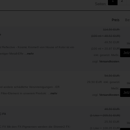
1
2
Seiten:
Preis
Bes
114,50 EUR
e
(100 ml = 48,52 EUR)
49,50 EUR
M
Reflective - Kosmic Krome® von House of Kolor ist ein
(100 ml = 20,97 EUR)
Jetz
rtiger Metall-Effe ...
mehr
inkl. gesetzl. MwSt.,
zzgl.
Versandkosten
.
54,50 EUR
29,50 EUR
inkl. gesetzl.
M
 und andere schädliche Verunreinigungen - ER
MwSt.,
Jetz
 Filter-Element in unserem Produkt ...
mehr
zzgl.
Versandkosten
.
48,50 EUR
C FX
(1 Liter = 205,51 EUR)
25,50 EUR
M
 FX Mit den FX-Pigmenten werden die Shimrin2 FX-
(1 Liter = 108,05 EUR)