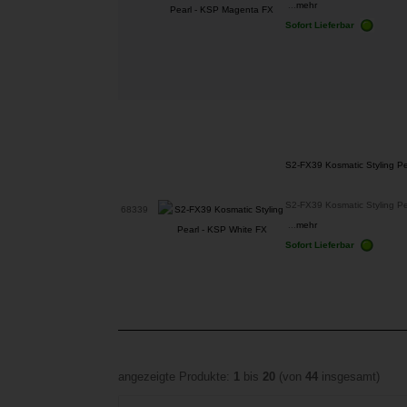
...
mehr
Sofort Lieferbar
S2-FX39 Kosmatic Styling Pe
S2-FX39 Kosmatic Styling Pe
68339
...
mehr
Sofort Lieferbar
angezeigte Produkte:
1
bis
20
(von
44
insgesamt)