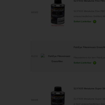
S2-FX02 Metalume Fine FB
S2-FX02 Metalume Fine FBC FX
68302
unterschiedlichen Größen) M
Sofort Lieferbar
FishEye Filtereinsatz Ersatzfil
91211
Filterelement für den FishEye Fi
Sofort Lieferbar
S2-FX05 Metalume Super Si
S2-FX05 Metalume Super Silve
68305
in fünf unterschiedlichen Gr