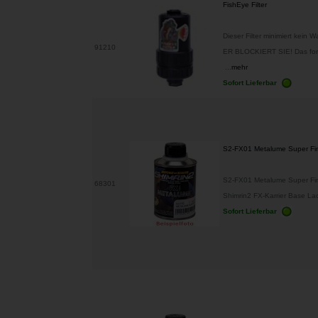
FishEye Filter
Dieser Filter minimiert kein
91210
ER BLOCKIERT SIE! Das fortsc
...
mehr
Sofort Lieferbar
S2-FX01 Metalume Super F
S2-FX01 Metalume Super Fi
68301
Shimrin2 FX-Karrier Base Lack
Sofort Lieferbar