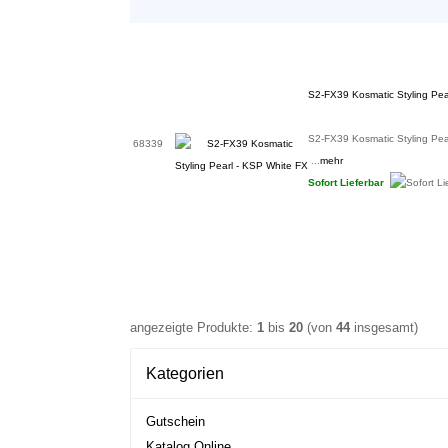
S2-FX39 Kosmatic Styling Pea
S2-FX39 Kosmatic Styling Pea
68339
...
mehr
Sofort Lieferbar
angezeigte Produkte:
1
bis
20
(von
44
insgesamt)
Kategorien
Gutschein
Katalog Online