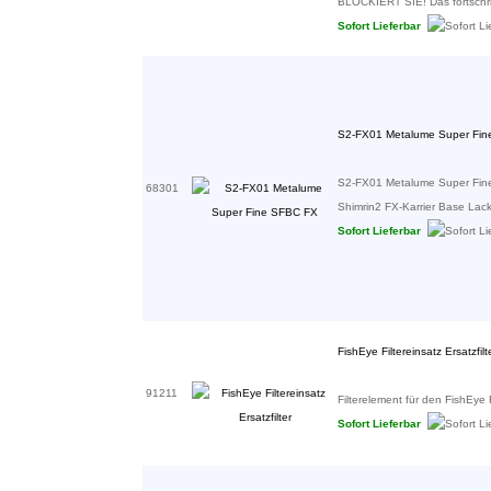
BLOCKIERT SIE! Das fortschrit
Sofort Lieferbar
S2-FX01 Metalume Super Fi
S2-FX01 Metalume Super Fin
68301
Shimrin2 FX-Karrier Base Lacke 
Sofort Lieferbar
FishEye Filtereinsatz Ersatzfilt
91211
Filterelement für den FishEye Fil
Sofort Lieferbar