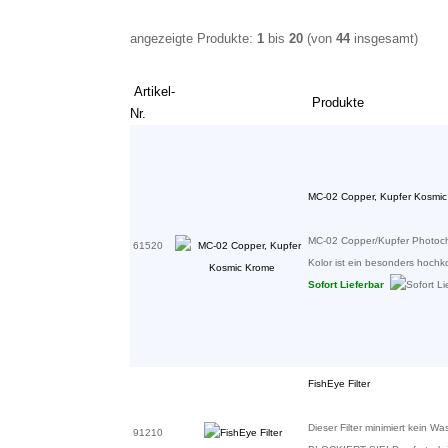
angezeigte Produkte:
1
bis
20
(von
44
insgesamt)
Artikel-
Produkte
Nr.
MC-02 Copper, Kupfer Kosmi
MC-02 Copper/Kupfer Photoch
61520
Kolor ist ein besonders hochkonz
Sofort Lieferbar
FishEye Filter
Dieser Filter minimiert kein 
91210