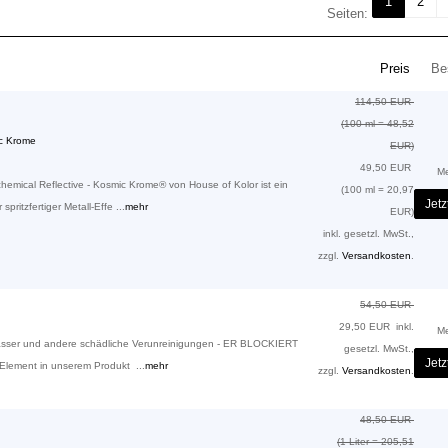
1
2
Seiten:
Preis
Bes
114,50 EUR
(100 ml = 48,52
c Krome
EUR)
49,50 EUR
M
emical Reflective - Kosmic Krome® von House of Kolor ist ein
(100 ml = 20,97
Jetz
pritzfertiger Metall-Effe ...
mehr
EUR)
inkl. gesetzl. MwSt.,
zzgl.
Versandkosten
.
54,50 EUR
29,50 EUR
inkl.
M
n Wasser und andere schädliche Verunreinigungen - ER BLOCKIERT
gesetzl. MwSt.,
Jetz
er-Element in unserem Produkt ...
mehr
zzgl.
Versandkosten
.
48,50 EUR
(1 Liter = 205,51