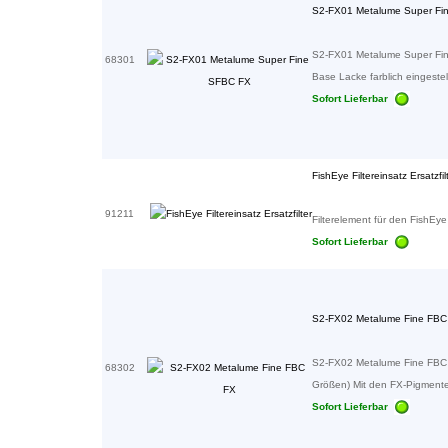
S2-FX01 Metalume Super Fi
S2-FX01 Metalume Super Fin
68301
Base Lacke farblich eingestell
Sofort Lieferbar
FishEye Filtereinsatz Ersatzfil
91211
Filterelement für den FishEye Fi
Sofort Lieferbar
S2-FX02 Metalume Fine FBC
S2-FX02 Metalume Fine FBC FX 
68302
Größen) Mit den FX-Pigmente
Sofort Lieferbar