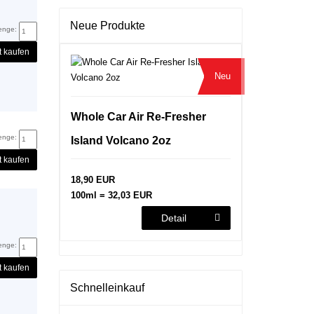
Neue Produkte
enge:
t kaufen
Neu
Whole Car Air Re-Fresher
enge:
Island Volcano 2oz
t kaufen
18,90 EUR
100ml = 32,03 EUR
Detail
enge:
t kaufen
Schnelleinkauf