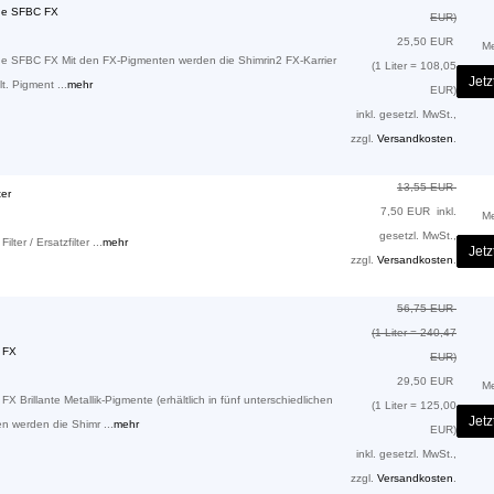
ne SFBC FX
EUR)
25,50 EUR
M
e SFBC FX Mit den FX-Pigmenten werden die Shimrin2 FX-Karrier
(1 Liter = 108,05
Jetz
t. Pigment ...
mehr
EUR)
inkl. gesetzl. MwSt.,
zzgl.
Versandkosten
.
13,55 EUR
ter
7,50 EUR
inkl.
M
gesetzl. MwSt.,
lter / Ersatzfilter ...
mehr
Jetz
zzgl.
Versandkosten
.
56,75 EUR
(1 Liter = 240,47
 FX
EUR)
29,50 EUR
M
Brillante Metallik-Pigmente (erhältlich in fünf unterschiedlichen
(1 Liter = 125,00
Jetz
n werden die Shimr ...
mehr
EUR)
inkl. gesetzl. MwSt.,
zzgl.
Versandkosten
.