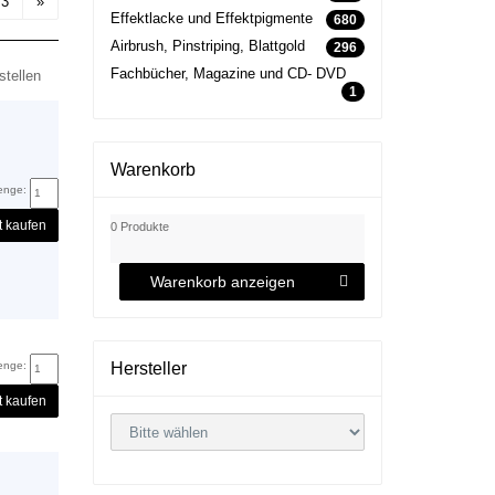
3
»
Effektlacke und Effektpigmente
680
Airbrush, Pinstriping, Blattgold
296
Fachbücher, Magazine und CD- DVD
tellen
1
Warenkorb
enge:
t kaufen
0 Produkte
Warenkorb anzeigen
enge:
Hersteller
t kaufen