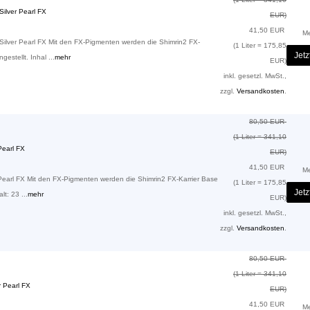
ilver Pearl FX
EUR)
41,50 EUR
M
ilver Pearl FX Mit den FX-Pigmenten werden die Shimrin2 FX-
(1 Liter = 175,85
Jetz
gestellt. Inhal ...
mehr
EUR)
inkl. gesetzl. MwSt.,
zzgl.
Versandkosten
.
80,50 EUR
(1 Liter = 341,10
earl FX
EUR)
41,50 EUR
M
arl FX Mit den FX-Pigmenten werden die Shimrin2 FX-Karrier Base
(1 Liter = 175,85
Jetz
lt: 23 ...
mehr
EUR)
inkl. gesetzl. MwSt.,
zzgl.
Versandkosten
.
80,50 EUR
(1 Liter = 341,10
 Pearl FX
EUR)
41,50 EUR
M