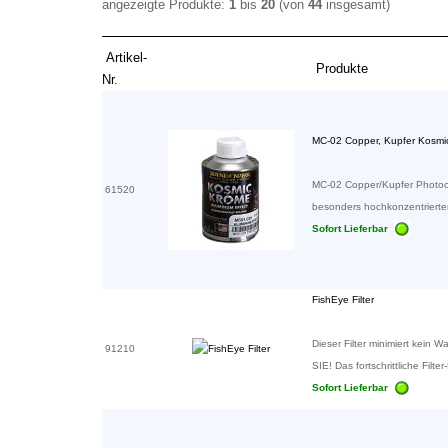
angezeigte Produkte:
1
bis
20
(von
44
insgesamt)
Artikel-
Produkte
Nr.
MC-02 Copper, Kupfer Kosmi
MC-02 Copper/Kupfer Photoch
61520
besonders hochkonzentrierter s
Sofort Lieferbar
FishEye Filter
Dieser Filter minimiert kei
91210
SIE! Das fortschrittliche Filt
Sofort Lieferbar