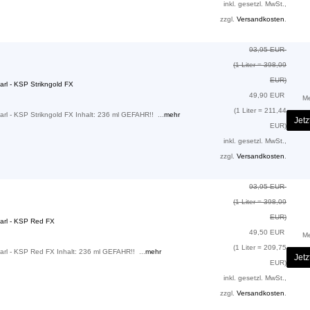
inkl. gesetzl. MwSt.,
zzgl.
Versandkosten
.
93,95 EUR
(1 Liter = 398,09
EUR)
rl - KSP Strikngold FX
49,90 EUR
M
(1 Liter = 211,44
rl - KSP Strikngold FX Inhalt: 236 ml GEFAHR!! ...
mehr
Jetz
EUR)
inkl. gesetzl. MwSt.,
zzgl.
Versandkosten
.
93,95 EUR
(1 Liter = 398,09
EUR)
arl - KSP Red FX
49,50 EUR
M
(1 Liter = 209,75
arl - KSP Red FX Inhalt: 236 ml GEFAHR!! ...
mehr
Jetz
EUR)
inkl. gesetzl. MwSt.,
zzgl.
Versandkosten
.