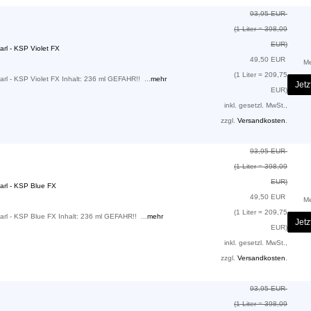
93,95 EUR
(1 Liter = 398,09
EUR)
rl - KSP Violet FX
49,50 EUR
M
(1 Liter = 209,75
rl - KSP Violet FX Inhalt: 236 ml GEFAHR!! ...
mehr
Jetz
EUR)
inkl. gesetzl. MwSt.,
zzgl.
Versandkosten
.
93,95 EUR
(1 Liter = 398,09
EUR)
arl - KSP Blue FX
49,50 EUR
M
(1 Liter = 209,75
rl - KSP Blue FX Inhalt: 236 ml GEFAHR!! ...
mehr
Jetz
EUR)
inkl. gesetzl. MwSt.,
zzgl.
Versandkosten
.
93,95 EUR
(1 Liter = 398,09