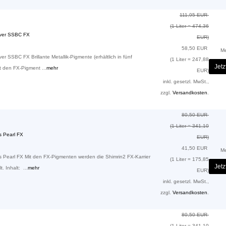
111,95 EUR
(1 Liter = 474,36
lver SSBC FX
EUR)
58,50 EUR
M
 SSBC FX Brillante Metallik-Pigmente (erhältlich in fünf
(1 Liter = 247,88
Jetz
t den FX-Pigment ...
mehr
EUR)
inkl. gesetzl. MwSt.,
zzgl.
Versandkosten
.
80,50 EUR
(1 Liter = 341,10
 Pearl FX
EUR)
41,50 EUR
M
Pearl FX Mit den FX-Pigmenten werden die Shimrin2 FX-Karrier
(1 Liter = 175,85
Jetz
. Inhalt: ...
mehr
EUR)
inkl. gesetzl. MwSt.,
zzgl.
Versandkosten
.
80,50 EUR
(1 Liter = 341,10