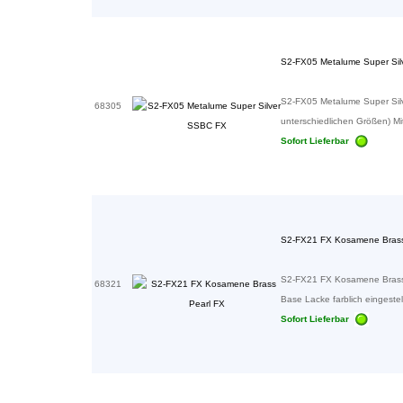
S2-FX05 Metalume Super Si
S2-FX05 Metalume Super Silver
68305
unterschiedlichen Größen) Mi
Sofort Lieferbar
S2-FX21 FX Kosamene Brass
S2-FX21 FX Kosamene Brass 
68321
Base Lacke farblich eingestellt
Sofort Lieferbar