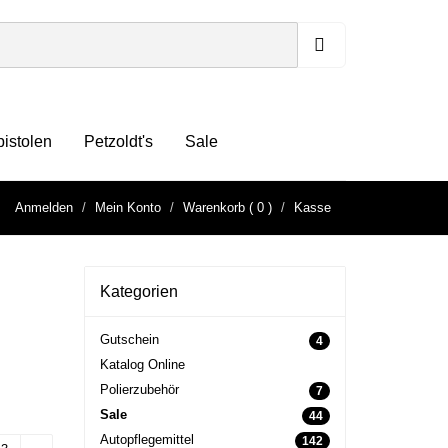
pistolen
Petzoldt's
Sale
Anmelden
Mein Konto
Warenkorb
( 0 )
Kasse
Kategorien
Gutschein
4
Katalog Online
Polierzubehör
7
Sale
44
Autopflegemittel
142