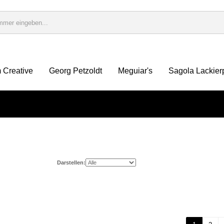
 Creative
Georg Petzoldt
Meguiar's
Sagola Lackier
Darstellen: