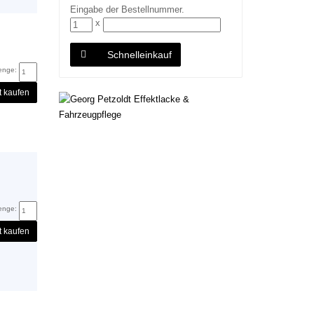
Eingabe der Bestellnummer.
x
Schnelleinkauf
enge:
t kaufen
enge:
t kaufen