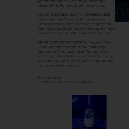
gesamten Innenraum, w?hrend die hochwertigen
Inhaltsstoffe Ihr Fahrerlebnis sp?rbar aufwerten.
VIELSEITIGER INNENRAUM-LUFTERFRISCHER:
Dieser geruchsbek?mpfende Spr?hnebel ist eine
Einmal-Anwendung, die durch das Bel?ftungssystem
Ihres Fahrzeugs zirkuliert und Ger?che beseitigt ? ideal
f?r Autos, Transporter, SUVs, Wohnmobile und Boote.
STARGAZER LUFTERFRISCHER:
Meguiar?s Whole
Car Air Refresher bek?mpft nicht nur hartn?ckige
Innenraumger?che, sondern hinterl?sst auch einen
hochwertigen, langanhaltenden Duft. Genie?en Sie bei
jeder Fahrt das Gef?hl eines sauberen, luxuri?sen und
frisch duftenden Fahrzeugs.
Sofort Lieferbar
Lieferbar innerhalb von 2-5 Werktagen*