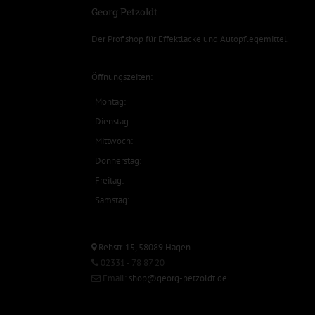
Georg Petzoldt
Der Profishop für
Effektlacke
und
Autopflegemittel
.
Öffnungszeiten:
Montag:
Dienstag:
Mittwoch:
Donnerstag:
Freitag:
Samstag:
Rehstr. 15, 58089 Hagen
02331 - 78 87 20
Email:
shop@georg-petzoldt.de