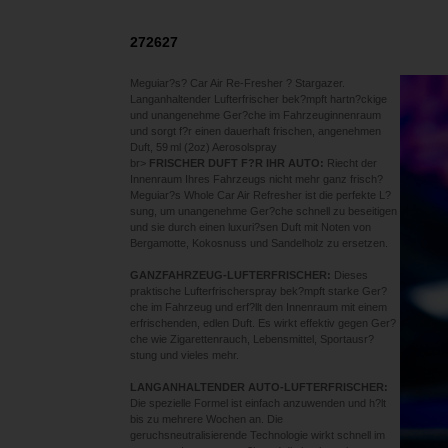
272627
Meguiar?s? Car Air Re-Fresher ? Stargazer.
Langanhaltender Lufterfrischer bek?mpft hartn?ckige
und unangenehme Ger?che im Fahrzeuginnenraum
und sorgt f?r einen dauerhaft frischen, angenehmen
Duft, 59 ml (2oz) Aerosolspray
br>
FRISCHER DUFT F?R IHR AUTO:
Riecht der
Innenraum Ihres Fahrzeugs nicht mehr ganz frisch?
Meguiar?s Whole Car Air Refresher ist die perfekte L?
sung, um unangenehme Ger?che schnell zu beseitigen
und sie durch einen luxuri?sen Duft mit Noten von
Bergamotte, Kokosnuss und Sandelholz zu ersetzen.
GANZFAHRZEUG-LUFTERFRISCHER:
Dieses
praktische Lufterfrischerspray bek?mpft starke Ger?
che im Fahrzeug und erf?llt den Innenraum mit einem
erfrischenden, edlen Duft. Es wirkt effektiv gegen Ger?
che wie Zigarettenrauch, Lebensmittel, Sportausr?
stung und vieles mehr.
LANGANHALTENDER AUTO-LUFTERFRISCHER:
Die spezielle Formel ist einfach anzuwenden und h?lt
bis zu mehrere Wochen an. Die
geruchsneutralisierende Technologie wirkt schnell im