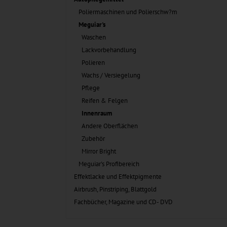
Poliermaschinen und Polierschw?m
Meguiar's
Waschen
Lackvorbehandlung
Polieren
Wachs / Versiegelung
Pflege
Reifen & Felgen
Innenraum
Andere Oberflächen
Zubehör
Mirror Bright
Meguiar's Profibereich
Effektlacke und Effektpigmente
Airbrush, Pinstriping, Blattgold
Fachbücher, Magazine und CD- DVD