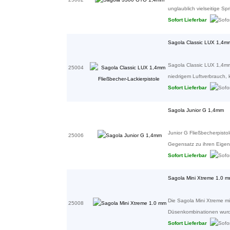
unglaublich vielseitige Spri
Sofort Lieferbar
Sagola Classic LUX 1,4mm
Sagola Classic LUX 1,4mm 
25004
niedrigem Luftverbrauch, ko
Sofort Lieferbar
Sagola Junior G 1,4mm
Junior G Fließbecherpistol
25006
Gegensatz zu ihren Eigens
Sofort Lieferbar
Sagola Mini Xtreme 1.0 
Die Sagola Mini Xtreme mi
25008
Düsenkombinationen wurde 
Sofort Lieferbar