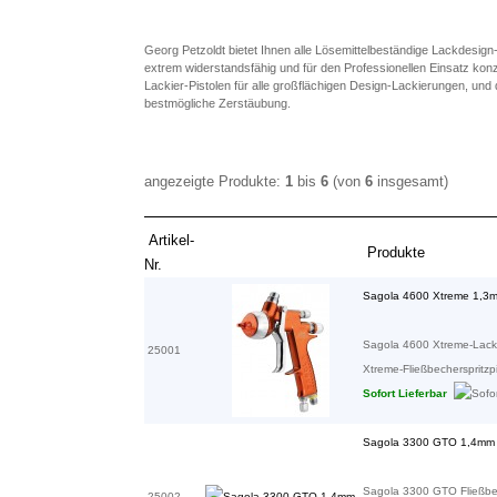
Georg Petzoldt bietet Ihnen alle Lösemittelbeständige Lackdesign
extrem widerstandsfähig und für den Professionellen Einsatz konzi
Lackier-Pistolen für alle großflächigen Design-Lackierungen, und
bestmögliche Zerstäubung.
angezeigte Produkte:
1
bis
6
(von
6
insgesamt)
Artikel-
Produkte
Nr.
Sagola 4600 Xtreme 1,3
Sagola 4600 Xtreme-Lacki
25001
Xtreme-Fließbecherspritzpist
Sofort Lieferbar
Sagola 3300 GTO 1,4mm
Sagola 3300 GTO Fließbe
25002