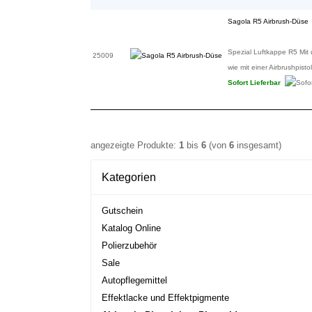
Sagola R5 Airbrush-Düse
Spezial Luftkappe R5 Mit 
25009
wie mit einer Airbrushpistol
Sofort Lieferbar
angezeigte Produkte:
1
bis
6
(von
6
insgesamt)
Kategorien
Gutschein
Katalog Online
Polierzubehör
Sale
Autopflegemittel
Effektlacke und Effektpigmente